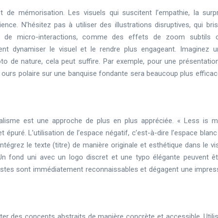
t de mémorisation. Les visuels qui suscitent l’empathie, la surp
ence. N’hésitez pas à utiliser des illustrations disruptives, qui bri
ation de micro-interactions, comme des effets de zoom subtils
nt dynamiser le visuel et le rendre plus engageant. Imaginez u
to de nature, cela peut suffire. Par exemple, pour une présentation
ours polaire sur une banquise fondante sera beaucoup plus efficac
alisme est une approche de plus en plus appréciée. « Less is m
 épuré. L’utilisation de l’espace négatif, c’est-à-dire l’espace blan
ntégrez le texte (titre) de manière originale et esthétique dans le vi
Un fond uni avec un logo discret et une typo élégante peuvent êt
alistes sont immédiatement reconnaissables et dégagent une impres
er des concepts abstraits de manière concrète et accessible. Utili