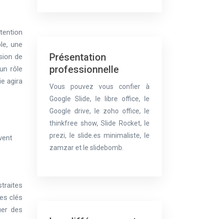
ttention
le, une
Présentation
sion de
professionnelle
un rôle
ie agira
Vous pouvez vous confier à
Google Slide, le libre office, le
Google drive, le zoho office, le
thinkfree show, Slide Rocket, le
prezi, le slide.es minimaliste, le
vent
zamzar et le slidebomb.
straites
ées clés
uer des