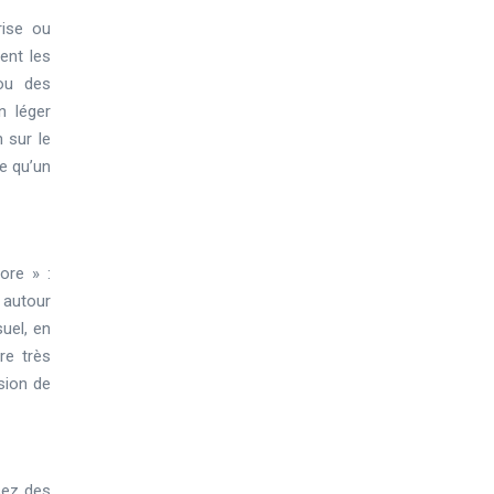
rise ou
sent les
 ou des
n léger
 sur le
e qu’un
ore » :
c autour
suel, en
re très
sion de
sez des