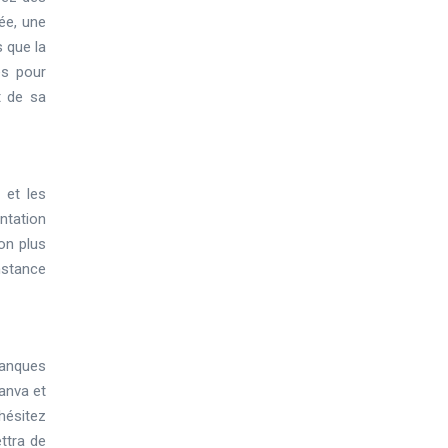
ée, une
 que la
es pour
nt de sa
 et les
ntation
on plus
onstance
banques
anva et
hésitez
ttra de