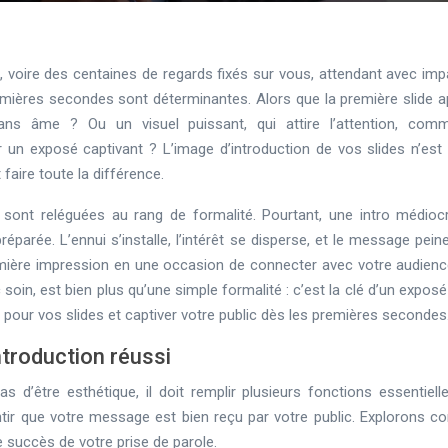
 voire des centaines de regards fixés sur vous, attendant avec imp
premières secondes sont déterminantes. Alors que la première slide a
ns âme ? Ou un visuel puissant, qui attire l’attention, com
ur un exposé captivant ? L’image d’introduction de vos slides n’est
faire toute la différence.
n sont reléguées au rang de formalité. Pourtant, une intro médioc
rée. L’ennui s’installe, l’intérêt se disperse, et le message peine
remière impression en une occasion de connecter avec votre audienc
 soin, est bien plus qu’une simple formalité : c’est la clé d’un exposé
our vos slides et captiver votre public dès les premières secondes
ntroduction réussi
s d’être esthétique, il doit remplir plusieurs fonctions essentiell
ntir que votre message est bien reçu par votre public. Explorons 
e succès de votre prise de parole.