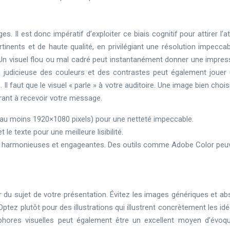
s. Il est donc impératif d’exploiter ce biais cognitif pour attirer l’a
tinents et de haute qualité, en privilégiant une résolution impeccab
Un visuel flou ou mal cadré peut instantanément donner une impres
tion judicieuse des couleurs et des contrastes peut également jouer 
é. Il faut que le visuel « parle » à votre auditoire. Une image bien chois
arant à recevoir votre message.
(au moins 1920×1080 pixels) pour une netteté impeccable.
 le texte pour une meilleure lisibilité.
s harmonieuses et engageantes. Des outils comme Adobe Color peu
ir du sujet de votre présentation. Évitez les images génériques et ab
 Optez plutôt pour des illustrations qui illustrent concrètement les id
taphores visuelles peut également être un excellent moyen d’évoq