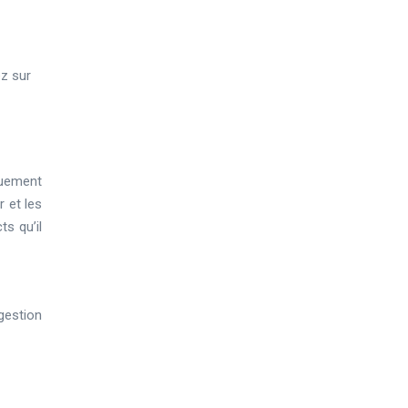
ez sur
quement
 et les
s qu’il
gestion