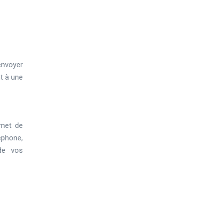
envoyer
t à une
rmet de
éphone,
 de vos