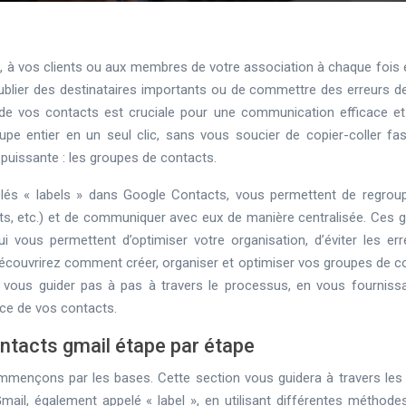
t, à vos clients ou aux membres de votre association à chaque fois 
blier des destinataires importants ou de commettre des erreurs de
de vos contacts est cruciale pour une communication efficace et 
 entier en un seul clic, sans vous soucier de copier-coller fast
puissante : les groupes de contacts.
lés « labels » dans Google Contacts, vous permettent de regrou
ients, etc.) et de communiquer avec eux de manière centralisée. Ces 
ui vous permettent d’optimiser votre organisation, d’éviter les err
 découvrirez comment créer, organiser et optimiser vos groupes de c
s vous guider pas à pas à travers le processus, en vous fourniss
ace de vos contacts.
ontacts gmail étape par étape
mmençons par les bases. Cette section vous guidera à travers les
il, également appelé « label », en utilisant différentes méthodes.