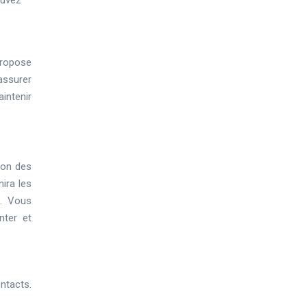
ouvez
propose
 assurer
intenir
ion des
nira les
s. Vous
nter et
ntacts.