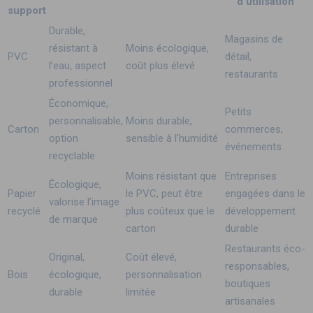
d’utilisation
support
Durable,
Magasins de
résistant à
Moins écologique,
PVC
détail,
l’eau, aspect
coût plus élevé
restaurants
professionnel
Économique,
Petits
personnalisable,
Moins durable,
Carton
commerces,
option
sensible à l’humidité
événements
recyclable
Moins résistant que
Entreprises
Écologique,
Papier
le PVC, peut être
engagées dans le
valorise l’image
recyclé
plus coûteux que le
développement
de marque
carton
durable
Restaurants éco-
Original,
Coût élevé,
responsables,
Bois
écologique,
personnalisation
boutiques
durable
limitée
artisanales